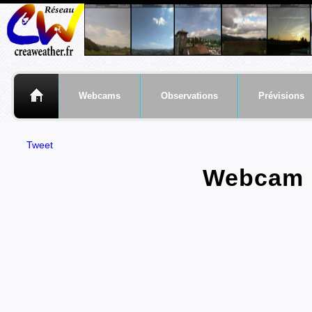
Webcams
Observations
Prévisions
Tweet
Webcam N