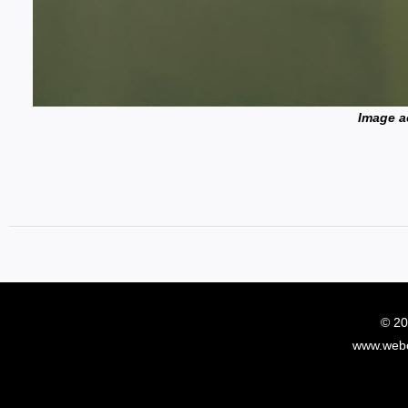
Image a
© 20
www.webc