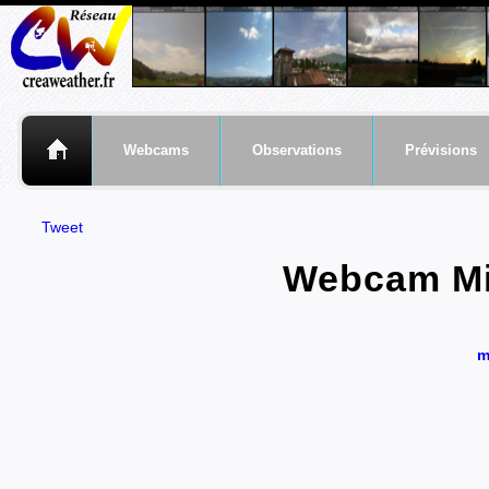
Webcams
Observations
Prévisions
Tweet
Webcam Mir
m