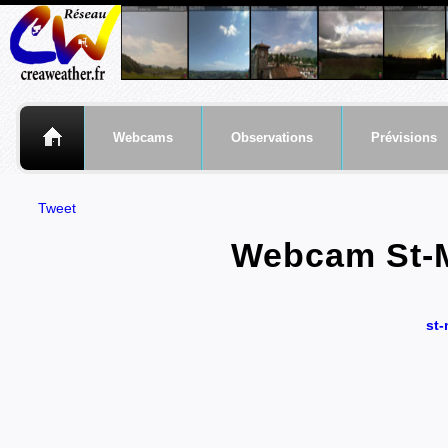
Webcams
Observations
Prévisions
Tweet
Webcam St-Ma
st