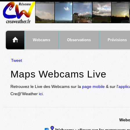
Webcams
Observations
Prévisions
Tweet
Maps Webcams Live
Retrouvez le Live des Webcams sur la
page mobile
& sur l'
applic
Cre@'Weather
ici
.
Webc