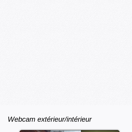
Webcam extérieur/intérieur